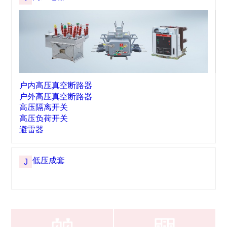
行程开关
按钮开关/指示灯
仪器仪表
H
电子式电能表
电表箱
指针表
数显表
高压电器
I