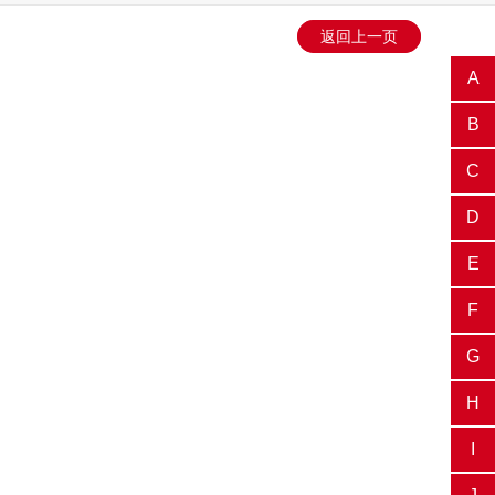
返回上一页
A
B
C
D
E
F
G
H
I