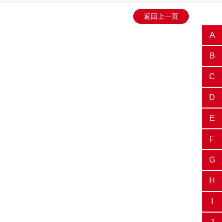
返回上一页
A
B
C
D
E
F
G
H
I