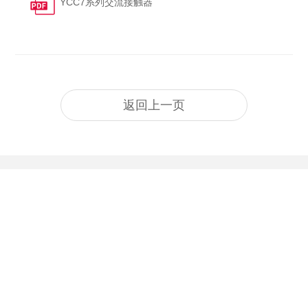
YCC7系列交流接触器
返回上一页
长城网站群
长城电器集团浙江科技有限公司